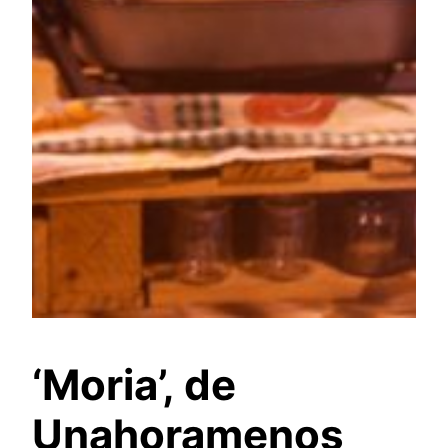
‘Moria’, de
Unahoramenos