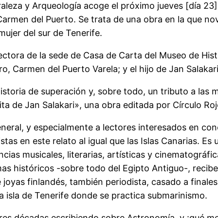
eza y Arqueología acoge el próximo jueves [día 23], 
a Carmen del Puerto. Se trata de una obra en la que no
ujer del sur de Tenerife.
rectora de la sede de Casa de Carta del Museo de His
ro, Carmen del Puerto Varela; y el hijo de Jan Salakar
storia de superación y, sobre todo, un tributo a las mu
cita de Jan Salakari», una obra editada por Círculo Roj
eneral, y especialmente a lectores interesados en cono
as en este relato al igual que las Islas Canarias. Es 
s musicales, literarias, artísticas y cinematográfic
mas históricos -sobre todo del Egipto Antiguo-, recib
 joyas finlandés, también periodista, casado a finale
la isla de Tenerife donde se practica submarinismo.
res décadas escribiendo sobre Astronomía, y ¡qué mejo