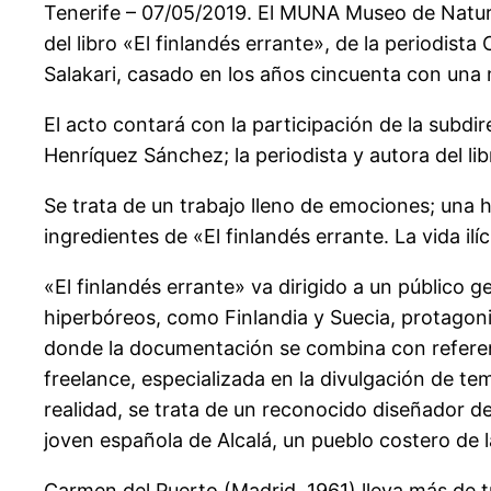
Tenerife – 07/05/2019. El MUNA Museo de Natural
del libro «El finlandés errante», de la periodist
Salakari, casado en los años cincuenta con una m
El acto contará con la participación de la subdi
Henríquez Sánchez; la periodista y autora del lib
Se trata de un trabajo lleno de emociones; una hi
ingredientes de «El finlandés errante. La vida ilí
«El finlandés errante» va dirigido a un público g
hiperbóreos, como Finlandia y Suecia, protagonist
donde la documentación se combina con referencia
freelance, especializada en la divulgación de te
realidad, se trata de un reconocido diseñador de
joven española de Alcalá, un pueblo costero de 
Carmen del Puerto (Madrid, 1961) lleva más de t