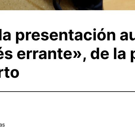
a presentación au
és errante», de la
rto
as