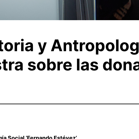
toria y Antropolog
ra sobre las dona
ía Social ‘Fernando Estévez’