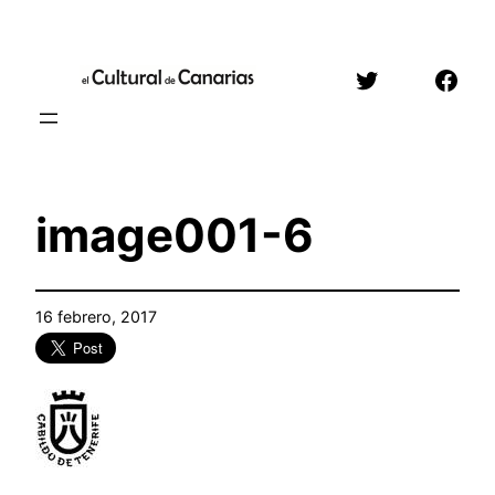
Saltar
al
Twitter
Face
contenido
image001-6
16 febrero, 2017