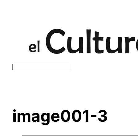
Saltar
al
contenido
Buscar
image001-3