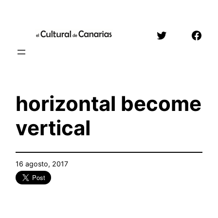
Saltar
al
Twitter
Face
contenido
horizontal become
vertical
16 agosto, 2017