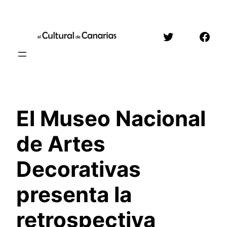
Saltar
al
Twitter
Face
contenido
El Museo Nacional
de Artes
Decorativas
presenta la
retrospectiva