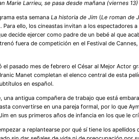
ean Marie Larrieu, se pasa desde mañana (viernes 13)
rograma esta semana
La historia de Jim
(
Le roman de 
. Para ello, los cineastas invitan a los espectadores 
que decide ejercer como padre de un bebé al que acaba
estrenó fuera de competición en el Festival de Cannes
ó el pasado mes de febrero el César al Mejor Actor gra
ranic Manet completan el elenco central de esta pelícu
ubtítulos en español.
e, una antigua compañera de trabajo que está emba
ta convertirse en una pareja formal, por lo que Ayme
im en sus primeros años de infancia en los que le crí
empezar a replantearse por qué sí tiene los apellidos
tado sin dar señales de vida ni de preocupación por s