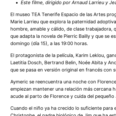
Este filme, dirigido por Arnaud Larrieu y J
El museo TEA Tenerife Espacio de las Artes p
Marie Larrieu que explora la paternidad adoptiva
hombre, amable y cálido, de clase trabajadora, 
que adapta la novela de Pierric Bailly y que se 
domingo (día 15), a las 19:00 horas.
El protagonista de la película, Karim Leklou, gan
Laetitia Dosch, Bertrand Belin, Noée Abita y And
que se pasa en versión original en francés con s
Aymeric se reencuentra una noche con Florenc
empiezan mantener una relación más cercana has
acude al parto de Florence y cuida del pequeño J
Cuando el niño ya ha crecido lo suficiente para 
Christophe, el padre biológico de Jim que ha es