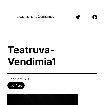
Saltar
al
Twitter
Face
contenido
Teatruva-
Vendimia1
9 octubre, 2018