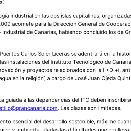
’.
a industrial en las dos islas capitalinas, organizadas
 2009 acomete para la Dirección General de Cooperaci
o Industrial de Canarias, habiendo concluido los de G
Puertos Carlos Soler Liceras se adentrará en la histori
 las instalaciones del Instituto Tecnológico de Canari
nnovación y proyectos relacionados con la I +D +i, ant
gua en la religión’, a cargo de José Juan Ojeda Quint
sita guiada a las dependencias del ITC deben inscribi
stillo@grancanaria.com
. Las plazas son limitadas.
ento esencial del desarrollo sostenible, máxime cuan
ómico y ambiental, dadas las dificultades que conllev