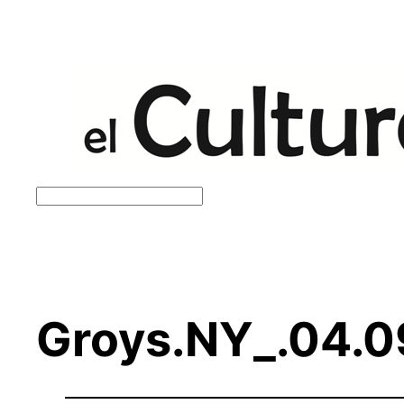
Saltar
al
contenido
Buscar
Groys.NY_.04.0