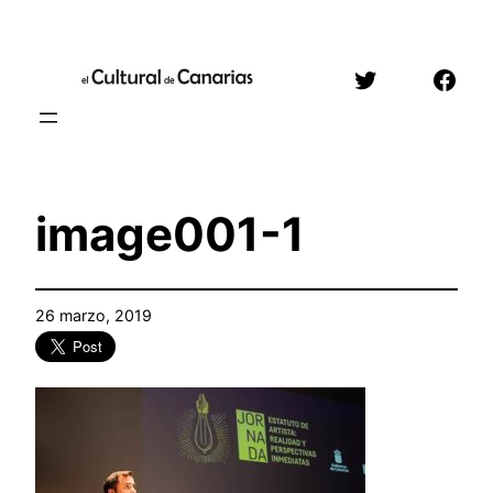
Saltar
al
Twitter
Face
contenido
image001-1
26 marzo, 2019