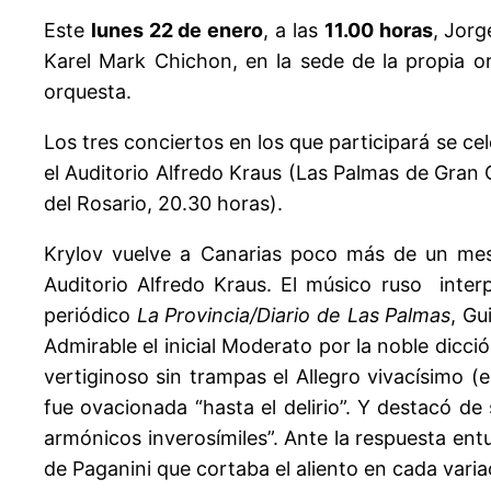
Este
lunes 22 de enero
, a las
11.00 horas
, Jorg
Karel Mark Chichon, en la sede de la propia orq
orquesta.
Los tres conciertos en los que participará se ce
el Auditorio Alfredo Kraus (Las Palmas de Gran
del Rosario, 20.30 horas).
Krylov vuelve a Canarias poco más de un mes 
Auditorio Alfredo Kraus. El músico ruso interp
periódico
La Provincia/Diario de Las Palmas
, Gu
Admirable el inicial Moderato por la noble dicci
vertiginoso sin trampas el Allegro vivacísimo (
fue ovacionada “hasta el delirio”. Y destacó de 
armónicos inverosímiles”. Ante la respuesta entu
de Paganini que cortaba el aliento en cada varia