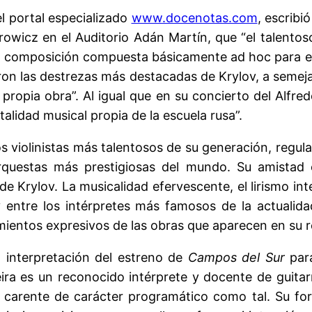
l portal especializado
www.docenotas.com
, escribi
owicz en el Auditorio Adán Martín, que “el talentoso 
 composición compuesta básicamente ad hoc para el l
eron las destrezas más destacadas de Krylov, a semeja
propia obra”. Al igual que en su concierto del Alfre
alidad musical propia de la escuela rusa”.
 violinistas más talentosos de su generación, regular
rquestas más prestigiosas del mundo. Su amistad 
 de Krylov. La musicalidad efervescente, el lirismo in
 entre los intérpretes más famosos de la actualida
ientos expresivos de las obras que aparecen en su 
a interpretación del estreno de
Campos del Sur
par
a es un reconocido intérprete y docente de guitar
carente de carácter programático como tal. Su for