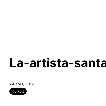
Saltar
al
contenido
La-artista-sant
24 abril, 2017