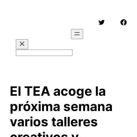
Saltar
al
Twitter
Face
contenido
Buscar
El TEA acoge la
próxima semana
varios talleres
creativos y