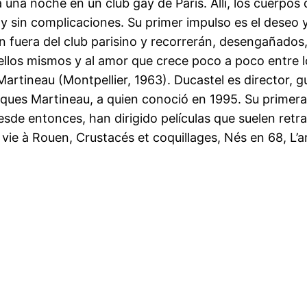
 una noche en un club gay de París. Allí, los cuerp
 sin complicaciones. Su primer impulso es el deseo y
n fuera del club parisino y recorrerán, desengañados, 
ellos mismos y al amor que crece poco a poco entre l
Martineau (Montpellier, 1963). Ducastel es director, 
cques Martineau, a quien conoció en 1995. Su primera 
Desde entonces, han dirigido películas que suelen ret
 vie à Rouen, Crustacés et coquillages, Nés en 68, L’ar