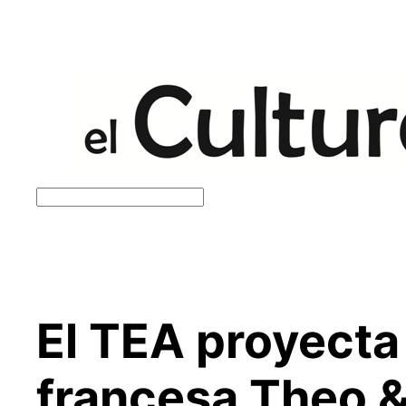
Saltar
al
contenido
Buscar
El TEA proyecta 
francesa Theo &