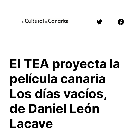
Saltar
al
Twitter
Face
contenido
El TEA proyecta la
película canaria
Los días vacíos,
de Daniel León
Lacave