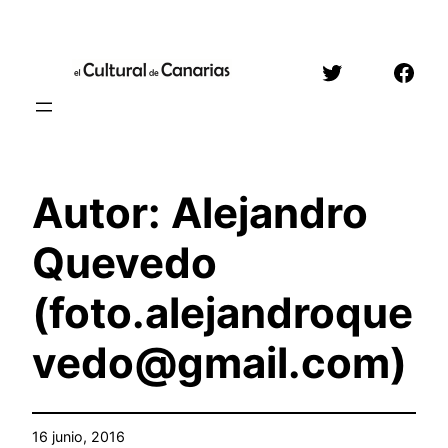
Saltar
al
Twitter
Face
contenido
Autor: Alejandro
Quevedo
(foto.alejandroque
vedo@gmail.com)
16 junio, 2016