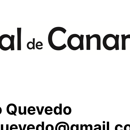
ro Quevedo
oquevedo@gmail.c