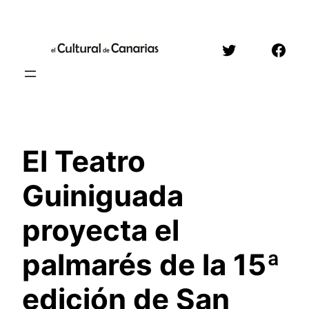
Saltar
al
Twitter
Face
contenido
El Teatro
Guiniguada
proyecta el
palmarés de la 15ª
edición de San