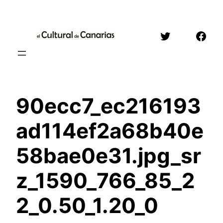
Saltar
al
Twitter
Face
contenido
90ecc7_ec216193
ad114ef2a68b40e
58bae0e31.jpg_sr
z_1590_766_85_2
2_0.50_1.20_0