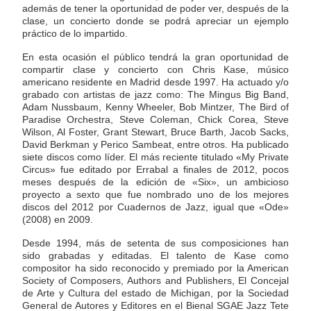
además de tener la oportunidad de poder ver, después de la
clase, un concierto donde se podrá apreciar un ejemplo
práctico de lo impartido.
En esta ocasión el público tendrá la gran oportunidad de
compartir clase y concierto con Chris Kase, músico
americano residente en Madrid desde 1997.
Ha actuado y/o
grabado con artistas de jazz como: The Mingus Big Band,
Adam Nussbaum, Kenny Wheeler, Bob Mintzer, The Bird of
Paradise Orchestra, Steve Coleman, Chick Corea, Steve
Wilson, Al Foster, Grant Stewart, Bruce Barth, Jacob Sacks,
David Berkman y Perico Sambeat, entre otros.
Ha publicado
siete discos como líder. El más reciente titulado «My Private
Circus» fue editado por Errabal a finales de 2012, pocos
meses después de la edición de «Six», un ambicioso
proyecto a sexto que fue nombrado uno de los mejores
discos del 2012 por Cuadernos de Jazz, igual que «Ode»
(2008) en 2009.
Desde 1994, más de setenta de sus composiciones han
sido grabadas y editadas. El talento de Kase como
compositor ha sido reconocido y premiado por la American
Society of Composers, Authors and Publishers, El Concejal
de Arte y Cultura del estado de Michigan, por la Sociedad
General de Autores y Editores en el Bienal SGAE Jazz Tete