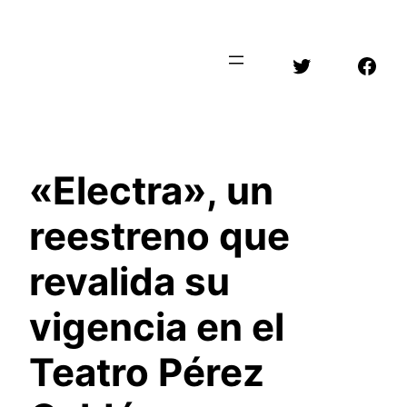
Saltar
al
Twitter
Face
contenido
«Electra», un
reestreno que
revalida su
vigencia en el
Teatro Pérez