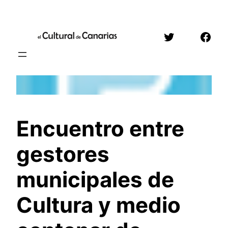
Saltar
al
Twitter
Face
contenido
Encuentro entre
gestores
municipales de
Cultura y medio