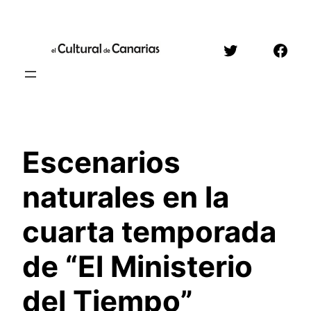
Saltar
al
Twitter
Face
contenido
Escenarios
naturales en la
cuarta temporada
de “El Ministerio
del Tiempo”