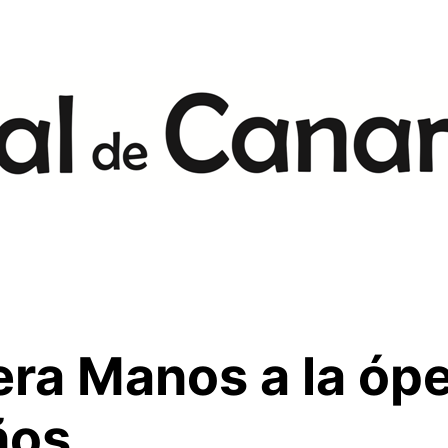
era Manos a la óp
ños