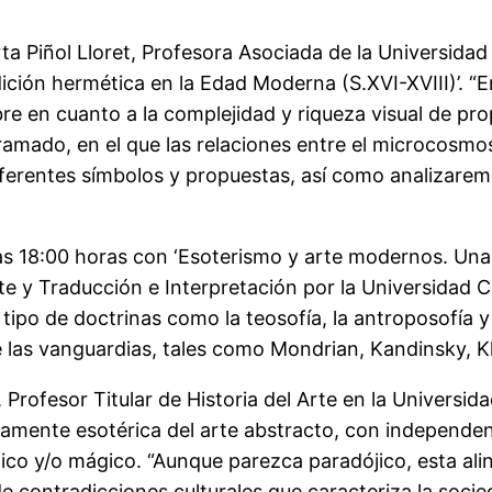
rta Piñol Lloret, Profesora Asociada de la Universid
ición hermética en la Edad Moderna (S.XVI-XVIII)’. “E
en cuanto a la complejidad y riqueza visual de propu
ramado, en el que las relaciones entre el microcosmo
erentes símbolos y propuestas, así como analizarem
las 18:00 horas con ‘Esoterismo y arte modernos. Una e
rte y Traducción e Interpretación por la Universidad
tipo de doctrinas como la teosofía, la antroposofía y
de las vanguardias, tales como Mondrian, Kandinsky, K
 Profesor Titular de Historia del Arte en la Universid
ecamente esotérica del arte abstracto, con independenc
ico y/o mágico. “Aunque parezca paradójico, esta ali
e contradicciones culturales que caracteriza la soc