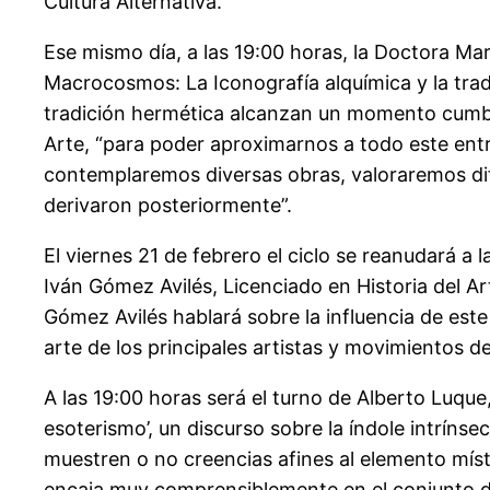
Cultura Alternativa.
Ese mismo día, a las 19:00 horas, la Doctora Ma
Macrocosmos: La Iconografía alquímica y la trad
tradición hermética alcanzan un momento cumbre 
Arte, “para poder aproximarnos a todo este ent
contemplaremos diversas obras, valoraremos dif
derivaron posteriormente”.
El viernes 21 de febrero el ciclo se reanudará a 
Iván Gómez Avilés, Licenciado en Historia del A
Gómez Avilés hablará sobre la influencia de este 
arte de los principales artistas y movimientos 
A las 19:00 horas será el turno de Alberto Luque,
esoterismo’, un discurso sobre la índole intríns
muestren o no creencias afines al elemento míst
encaja muy comprensiblemente en el conjunto d