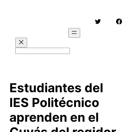
Saltar
al
Twitter
Face
contenido
Buscar
Estudiantes del
IES Politécnico
aprenden en el
Cuyás del regidor