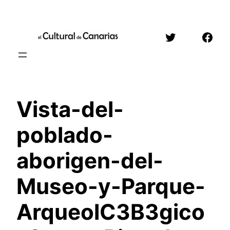
Saltar
al
Twitter
Face
contenido
Vista-del-
poblado-
aborigen-del-
Museo-y-Parque-
ArqueolC3B3gico