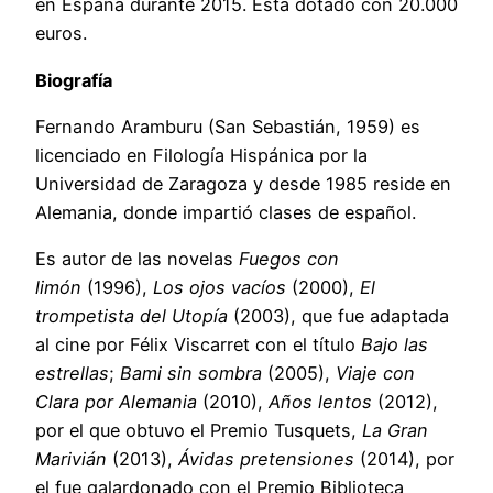
en España durante 2015. Está dotado con 20.000
euros.
Biografía
Fernando Aramburu (San Sebastián, 1959) es
licenciado en Filología Hispánica por la
Universidad de Zaragoza y desde 1985 reside en
Alemania, donde impartió clases de español.
Es autor de las novelas
Fuegos con
limón
(1996),
Los ojos vacíos
(2000),
El
trompetista del Utopía
(2003), que fue adaptada
al cine por Félix Viscarret con el título
Bajo las
estrellas
;
Bami sin sombra
(2005),
Viaje con
Clara por Alemania
(2010),
Años lentos
(2012),
por el que obtuvo el Premio Tusquets,
La Gran
Marivián
(2013),
Ávidas pretensiones
(2014), por
el fue galardonado con el Premio Biblioteca