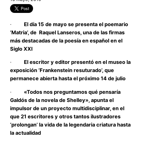
·
El día 15 de mayo se presenta el poemario
‘Matria’, de Raquel Lanseros, una de las firmas
m
á
s destacadas de la poes
í
a en español en el
Siglo XXI
·
El escritor y editor presentó en el museo la
exposición ‘Frankenstein resuturado’, que
permanece abierta hasta el próximo 14 de julio
·
«Todos nos preguntamos qu
é
pensar
ía
Gald
ós de la novela de Shelley», apunta el
impulsor de un proyecto multidisciplinar, en el
que 21 escritores y otros tantos ilustradores
‘prolongan’ la vida de la legendaria criatura hasta
la actualidad