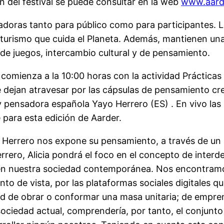
n del festival se puede consultar en la web
www.aarde
doras tanto para público como para participantes. Los 
 turismo que cuida el Planeta. Además, mantienen una
s de juegos, intercambio cultural y de pensamiento.
r comienza a la 10:00 horas con la actividad Práctica
e dejan atravesar por las cápsulas de pensamiento cre
y pensadora española Yayo Herrero (ES) . En vivo las 
para esta edición de Aarder.
o Herrero nos expone su pensamiento, a través de un
errero, Alicia pondrá el foco en el concepto de inte
a en nuestra sociedad contemporánea. Nos encontram
to de vista, por las plataformas sociales digitales q
ad de obrar o conformar una masa unitaria; de empre
sociedad actual, comprendería, por tanto, el conjunt