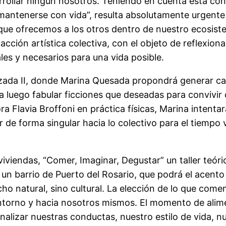
arrollar ningún nosotros. Teniendo en cuenta esta co
ntenerse con vida”, resulta absolutamente urgente d
que ofrecemos a los otros dentro de nuestro ecosiste
 acción artística colectiva, con el objeto de reflexio
ales y necesarios para una vida posible.
ruzada II, donde Marina Quesada propondrá generar car
a luego fabular ficciones que deseadas para convivir 
tora Flavia Broffoni en práctica físicas, Marina inten
r de forma singular hacia lo colectivo para el tiempo
viendas, “Comer, Imaginar, Degustar” un taller teóric
 un barrio de Puerto del Rosario, que podrá el acento
cho natural, sino cultural. La elección de lo que c
entorno y hacia nosotros mismos. El momento de alime
izar nuestras conductas, nuestro estilo de vida, nue