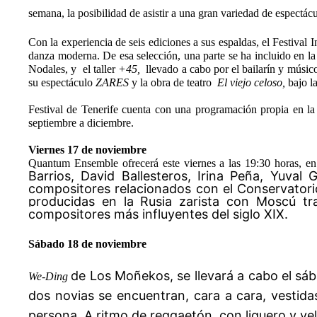
semana
, la posibilidad de asistir a una gran variedad de espectácu
Con la experiencia de seis ediciones a sus espaldas, el
Festival 
danza moderna. De esa selección, una parte se ha incluido en la
Nodales, y el taller
+45,
llevado a cabo por el bailarín y músi
su espectáculo
ZARES
y la obra de teatro
El viejo celoso,
bajo l
Festival de Tenerife cuenta
con una programación propia en la 
septiembre a diciembre.
Viernes 17 de noviembre
Quantum Ensemble ofrecerá este viernes a las 19:30 horas, en
Barrios, David Ballesteros, Irina Peña, Yuval
compositores relacionados con el Conservatorio
producidas en la Rusia zarista con Moscú tr
compositores más influyentes del siglo XIX.
Sábado 18 de noviembre
de Los Moñekos, se llevará a cabo el s
We-Ding
dos novias se encuentran, cara a cara, vestida
persona. A ritmo de reggaetón, con liguero y vel