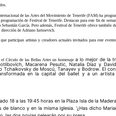
los.
Internacional de las Artes del Movimiento de Tenerife (FAM) ha
progra
 programación de Festival de Tenerife. Destacan para este fin de sema
co Sebastián García. Pero además, Festival de Tenerife ofrece también 
a dirección de Adriano Iurissevich.
que participan artistas y creadores actuales invitados para este eve
a lo mejor de la t
 el Círculo de las Bellas Artes un homenaje
 Gotlibovich, Macarena Pesutic, Natalia Díaz y Dav
 Tchaikovsky de Moscú, Tanayev y Bodrow. El concie
ansformada en la capital del ballet y a un artis
ábado
18 a
las 19:45 horas en la Plaza Isla de la Mader
s de blanco y en la misma iglesia. ‘¿Has dicho Maria
o, las dos novias pelearán por su presa.