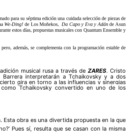
mado para su séptima edición una cuidada selección de piezas de
na
We-Ding!
de Los Moñekos,
Da Capo y Eva y Adán
de Asun
durante estos días, propuestas musicales con Quantum Ensemble y
nto pero, además, se complementa con la programación estable de
radición musical rusa a través de
ZARES
. Cristo
id Barrera interpretarán a Tchaikovsky y a dos
rto gira en torno a las influencias y sinergias
ta como
Tchaikovsky convertido en uno de los
a. Esta obra es una divertida propuesta en la que
no?’ Pues sí, resulta que se casan con la misma