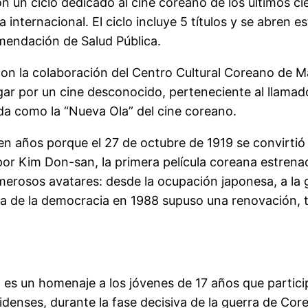
n un ciclo dedicado al cine coreano de los últimos c
 internacional. El ciclo incluye 5 títulos y se abren 
mendación de Salud Pública.
on la colaboración del Centro Cultural Coreano de M
r por un cine desconocido, perteneciente al llamado 
da como la “Nueva Ola” del cine coreano.
en años porque el 27 de octubre de 1919 se convirtió 
por Kim Don-san, la primera película coreana estrenad
umerosos avatares: desde la ocupación japonesa, a la
ada de la democracia en 1988 supuso una renovación, t
da es un homenaje a los jóvenes de 17 años que partic
denses, durante la fase decisiva de la guerra de Core