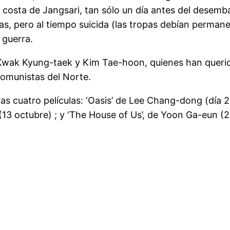
costa de Jangsari, tan sólo un día antes del desemba
s, pero al tiempo suicida (las tropas debían permanec
 guerra.
 Kwak Kyung-taek y Kim Tae-hoon, quienes han querido 
comunistas del Norte.
as cuatro películas: ‘Oasis’ de Lee Chang-dong (día 28
 (13 octubre) ; y ‘The House of Us’, de Yoon Ga-eun (