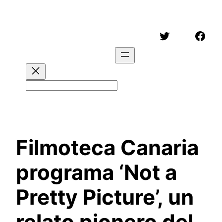
Saltar
al
Twitter
Face
contenido
Buscar
Filmoteca Canaria
programa ‘Not a
Pretty Picture’, un
relato pionero del