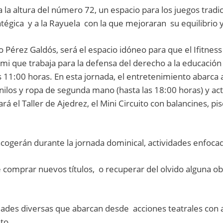
 la altura del número 72, un espacio para los juegos tradi
tégica y a la Rayuela con la que mejoraran su equilibrio y
ro Pérez Galdós, será el espacio idóneo para que el Ifitnes
rmi que trabaja para la defensa del derecho a la educació
 11:00 horas. En esta jornada, el entretenimiento abarca ad
inilos y ropa de segunda mano (hasta las 18:00 horas) y ac
ará el Taller de Ajedrez, el Mini Circuito con balancines, pi
ogerán durante la jornada dominical, actividades enfocadas
de comprar nuevos títulos, o recuperar del olvido alguna o
dades diversas que abarcan desde acciones teatrales con ar
to.