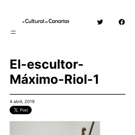
Saltar
al
Twitter
Face
contenido
El-escultor-
Máximo-Riol-1
4 abril, 2019