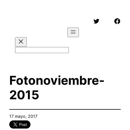
Saltar
al
Twitter
Face
contenido
Buscar
Fotonoviembre-
2015
17 mayo, 2017