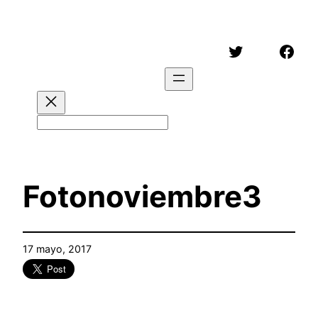
Saltar
al
Twitter
Face
contenido
Buscar
Fotonoviembre3
17 mayo, 2017