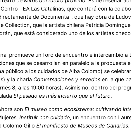
ontexto de
Mitos del futuro próximo
. Es de reseñar ad
 Centro TEA Las Catalinas, que contará con la colabor
directamente de Documenta-, que hay obra de Ludovi
me Collection, que la artista chilena Patricia Domíng
drán, que está considerado uno de los artistas che
nal promueve un foro de encuentro e intercambio a 
ciones que se desarrollan en paralelo a la propuesta 
a público a los cuidados de Alba Colomo) se celebr
as) y la charla
Conversaciones y enredos
en la que pa
iernes 8, a las 19:00 horas). Asimismo, dentro del pr
tulada
El pasado es más incierto que el futuro
.
 Ahora son
El museo como ecosistema: cultivando in
Mujeres,
Instituir con cuidado
, un encuentro con Laure
a Colomo Gil o
El manifiesto de Museos de Canarias
.