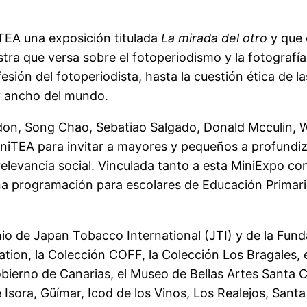
TEA una exposición titulada
La mirada del otro
y que 
ra que versa sobre el fotoperiodismo y la fotograf
fesión del fotoperiodista, hasta la cuestión ética de l
 y ancho del mundo.
on, Song Chao, Sebatiao Salgado, Donald Mcculin, Wa
iTEA para invitar a mayores y pequeños a profundizar
elevancia social. Vinculada tanto a esta MiniExpo com
 programación para escolares de Educación Primaria,
io de Japan Tobacco International (JTI) y de la Fu
ion, la Colección COFF, la Colección Los Bragales, el
Gobierno de Canarias, el Museo de Bellas Artes Santa 
Isora, Güímar, Icod de los Vinos, Los Realejos, Santa