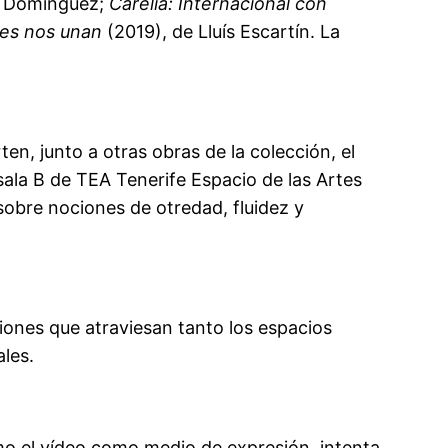
s Domínguez;
Carelia: Internacional con
bes nos unan
(2019), de Lluís Escartín. La
n, junto a otras obras de la colección, el
sala B de TEA Tenerife Espacio de las Artes
obre nociones de otredad, fluidez y
iones que atraviesan tanto los espacios
ales.
como el vídeo como medio de expresión, intenta