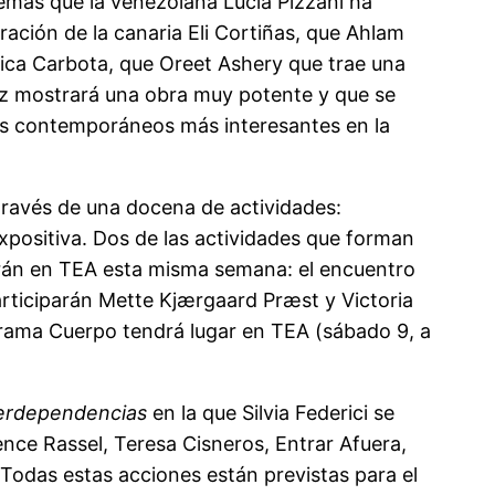
emás que la venezolana Lucía Pizzani ha
ación de la canaria Eli Cortiñas, que Ahlam
ca Carbota, que Oreet Ashery que trae una
uez mostrará una obra muy potente y que se
cos contemporáneos más interesantes en la
través de una docena de actividades:
expositiva. Dos de las actividades que forman
arán en TEA esta misma semana: el encuentro
rticiparán Mette Kjærgaard Præst y Victoria
ograma Cuerpo tendrá lugar en TEA (sábado 9, a
terdependencias
en la que Silvia Federici se
nce Rassel, Teresa Cisneros, Entrar Afuera,
 Todas estas acciones están previstas para el