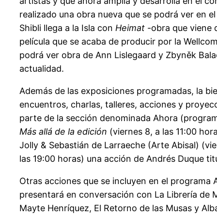
artistas y que ahora amplía y desarrolla en el c
realizado una obra nueva que se podrá ver en el
Shibli llega a la Isla con
Heimat
-obra que viene 
película que se acaba de producir por la Wellco
podrá ver obra de Ann Lislegaard y Zbyněk Bala
actualidad.
Además de las exposiciones programadas, la bie
encuentros, charlas, talleres, acciones y proyec
parte de la sección denominada Ahora (program
Más allá de la edición
(viernes 8, a las 11:00 hor
Jolly & Sebastián de Larraeche (Arte Abisal) (v
las 19:00 horas) una acción de Andrés Duque ti
Otras acciones que se incluyen en el programa
presentará en conversación con La Librería de 
Mayte Henríquez, El Retorno de las Musas y Alb