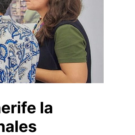
rife la
nales