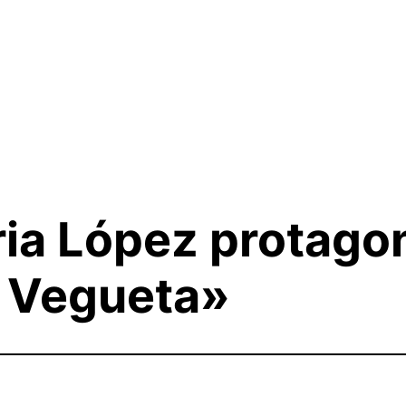
ria López protag
n Vegueta»