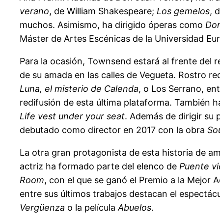
verano
, de William Shakespeare;
Los gemelos
, 
muchos. Asimismo, ha dirigido óperas como
Don
Máster de Artes Escénicas de la Universidad Eu
Para la ocasión, Townsend estará al frente del 
de su amada en las calles de Vegueta. Rostro r
Luna, el misterio de Calenda
, o Los Serrano, en
redifusión de esta última plataforma. También h
Life vest under your seat
. Además de dirigir su
debutado como director en 2017 con la obra
So
La otra gran protagonista de esta historia de amo
actriz ha formado parte del elenco de
Puente vi
Room
, con el que se ganó el Premio a la Mejor 
entre sus últimos trabajos destacan el espectác
Vergüenza
o la película
Abuelos
.