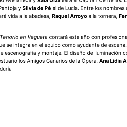
mo Avellaneda y
Xabi Olza
será el Capitán Centellas. 
 Pantoja y
Silvia de Pé
el de Lucía. Entre los nombres 
ará vida a la abadesa,
Raquel Arroyo
a la tornera,
Fe
Tenorio en Vegueta
contará este año con profesional
que se integra en el equipo como ayudante de escena
escenografía y montaje. El diseño de iluminación c
estuario los Amigos Canarios de la Ópera.
Ana Lidia 
iduría