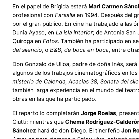
En el papel de Brígida estará
Mari Carmen Sánc
profesional con
Farsalia
en 1994. Después del gr
por el gran público. En cine ha trabajado a las
Dunia Ayaso, en
La isla interior
; de Antonia San
Quiroga en
Fotos
. También ha participado en s
del silencio
, o
B&B, de boca en boca
, entre otra
Don Gonzalo de Ulloa, padre de doña Inés, será
algunos de los trabajos cinematográficos en los 
misterio de Calenda, Acacias 38, Sonata del sil
también larga experiencia en el mundo del teat
obras en las que ha participado.
El reparto lo completarán
Jorge Roelas
, presen
Ciutti; mientras que
Chema Rodríguez-Calderó
Sánchez
hará de don Diego. El tinerfeño
Jon R