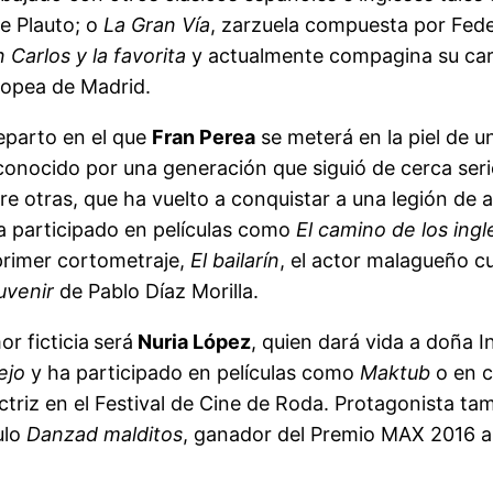
de Plauto; o
La Gran Vía
, zarzuela compuesta por Fede
 Carlos y la favorita
y actualmente compagina su carr
ropea de Madrid.
reparto en el que
Fran Perea
se meterá en la piel de u
econocido por una generación que siguió de cerca se
tre otras, que ha vuelto a conquistar a una legión de
a participado en películas como
El camino de los ingl
 primer cortometraje,
El bailarín
, el actor malagueño c
uvenir
de Pablo Díaz Morilla.
r ficticia
será
Nuria López
, quien dará vida a doña I
ejo
y ha participado en películas como
Maktub
o en 
Actriz en el Festival de Cine de Roda. Protagonista ta
ulo
Danzad malditos
, ganador del Premio MAX 2016 al