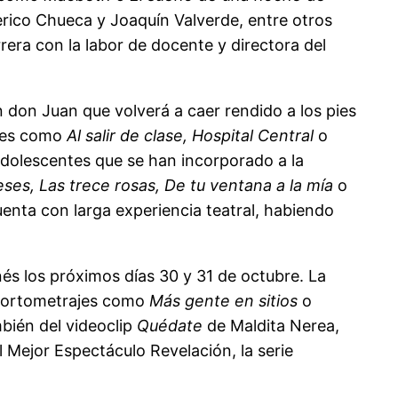
rico Chueca y Joaquín Valverde, entre otros
era con la labor de docente y directora del
n don Juan que volverá a caer rendido a los pies
ries como
Al salir de clase, Hospital Central
o
 adolescentes que se han incorporado a la
eses, Las trece rosas, De tu ventana a la mía
o
uenta con larga experiencia teatral, habiendo
nés los próximos días 30 y 31 de octubre. La
cortometrajes como
Más gente en sitios
o
mbién del videoclip
Quédate
de Maldita Nerea,
 Mejor Espectáculo Revelación, la serie