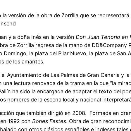
 versión de la obra de Zorrilla que se representará e
ownsend
an y a doña Inés en la versión
Don Juan Tenorio
en 
 obra de Zorrilla regresa de la mano de DD&Company P
 Domingo, la plaza del Pilar Nuevo, la plaza de San A
as de los amantes.
 el Ayuntamiento de Las Palmas de Gran Canaria y la
n una lectura renovada de la trama en la que “la mira
llín ha sido la encargada de adaptar el texto del poe
 nombres de la escena local y nacional interpretar
oducción que también dirigió en 2008. Formada en dram
a en 1992 con
Bones Festes
. Obra de gran reconocimi
abajado con otros clásicos españoles e ingleses tale