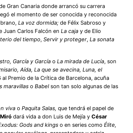
 de Gran Canaria donde arrancó su carrera
 llegó el momento de ser conocida y reconocida
mbrano,
La voz dormida;
de Félix Sabroso y
e Juan Carlos Falcón en
La caja
y de Elio
sterio del tiempo
,
Servir y proteger
,
La sonata
tro, García y García
o
La mirada de Lucía
, son
misario, Aída, La que se avecina, Luna, el
 al Premio de la Crítica de Barcelona, acuña
as maravillas
o
Babel
son tan solo algunas de las
n viva
o
Paquita Salas,
que tendrá el papel de
 Miró
dará vida a don Luis de Mejía y
César
Exodus: Gods and kings
o en series como
Élite,