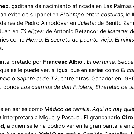
hez
, gaditana de nacimiento afincada en Las Palmas
an éxito de su papel en
El tiempo entre costuras
, le
 órdenes de Pedro Almodóvar en
Julieta
; de Benito Za
 Juan en
Tú eliges;
de Antonio Betancor de
Mararía;
d
eries como
Hierro,
El secreto de puente viejo, El mini
s.
 interpretado por
Francesc Albiol
.
El perfume, Secues
que se le puede ver, al igual que en series como
El co
encio
o
Sapere aude T2
, entre otras. Ganador en 1996
ro donde
Los cuernos de don Friolera, El retablo de l
te en series como
Médico de familia
,
Aquí no hay quie
n
interpretará a Miguel y Pascual. El grancanario
Ciro
od
, a quien se le ha podido ver en la gran pantalla en