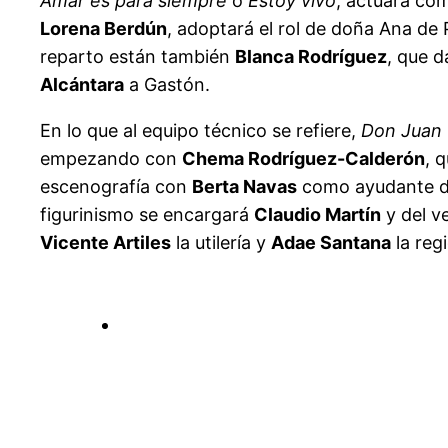
Amar es para siempre
o
Estoy vivo
, actuará co
Lorena Berdún
, adoptará el rol de doña Ana de
reparto están también
Blanca Rodríguez
, que d
Alcántara
a Gastón.
En lo que al equipo técnico se refiere,
Don Juan 
empezando con
Chema Rodríguez-Calderón
, 
escenografía con
Berta Navas
como ayudante de 
figurinismo se encargará
Claudio Martín
y del v
Vicente Artiles
la utilería y
Adae Santana
la reg