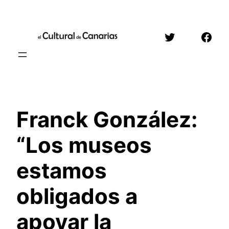
Saltar
al
Twitter
Face
contenido
Franck González:
“Los museos
estamos
obligados a
apoyar la