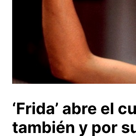
‘Frida’ abre el c
también y por s