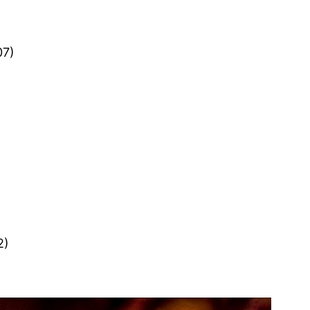
07)
2)