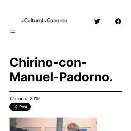
Saltar
al
Twitter
Face
contenido
Chirino-con-
Manuel-Padorno.
12 marzo, 2019