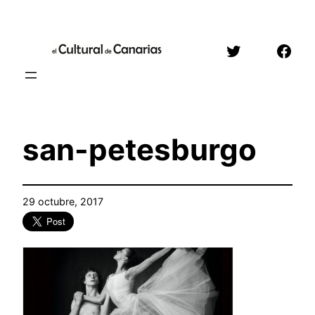
Saltar
al
Twitter
Face
contenido
san-petesburgo
29 octubre, 2017