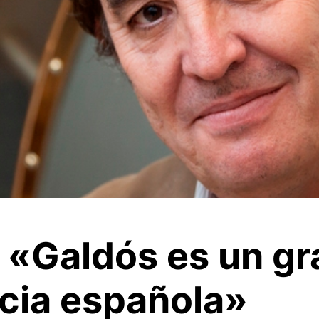
 «Galdós es un gr
cia española»