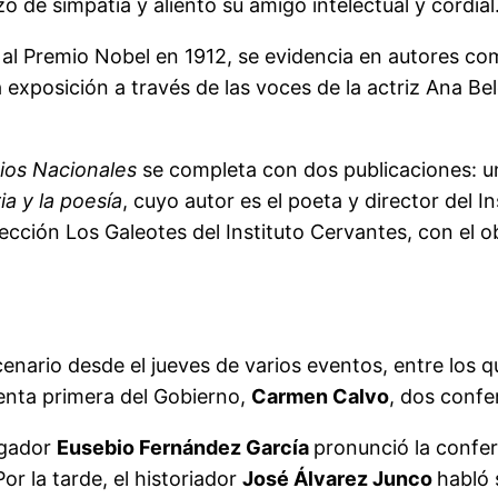
o de simpatía y aliento su amigo intelectual y cordi
o al Premio Nobel en 1912, se evidencia en autores co
la exposición a través de las voces de la actriz Ana 
ios Nacionales
se completa con dos publicaciones: u
a y la poesía
, cuyo autor es el poeta y director del I
lección Los Galeotes del Instituto Cervantes, con el ob
enario desde el jueves de varios eventos, entre los qu
denta primera del Gobierno,
Carmen Calvo
, dos confe
igador
Eusebio Fernández García
pronunció la confer
or la tarde, el historiador
José Álvarez Junco
habló