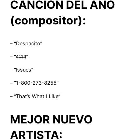
CANCIÓN DEL AÑO
(compositor):
– “Despacito”
– “4:44”
– “Issues”
– “1-800-273-8255”
– “That’s What I Like”
MEJOR NUEVO
ARTISTA: