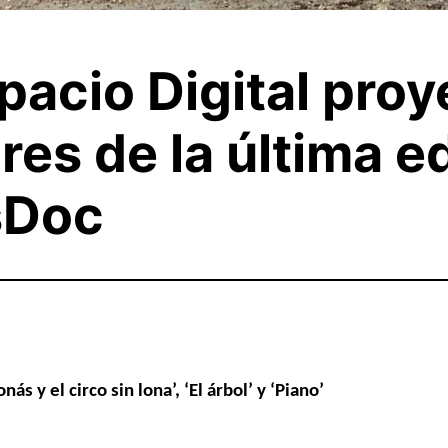
acio Digital proy
es de la última ed
sDoc
ás y el circo sin lona’, ‘El árbol’ y ‘Piano’