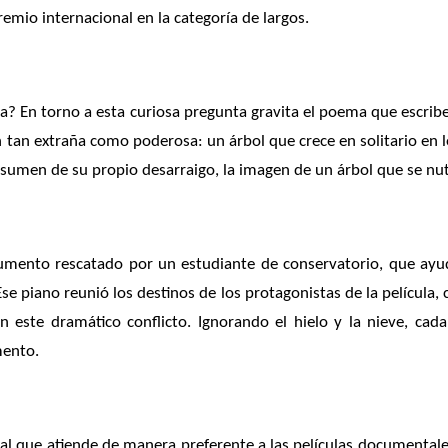
emio internacional en la categoría de largos.
rra? En torno a esta curiosa pregunta gravita el poema que escribe
an extraña como poderosa: un árbol que crece en solitario en lo 
sumen de su propio desarraigo, la imagen de un árbol que se nutr
strumento rescatado por un estudiante de conservatorio, que ay
se piano reunió los destinos de los protagonistas de la película, 
 este dramático conflicto. Ignorando el hielo y la nieve, cad
mento.
l que atiende de manera preferente a las películas documentales