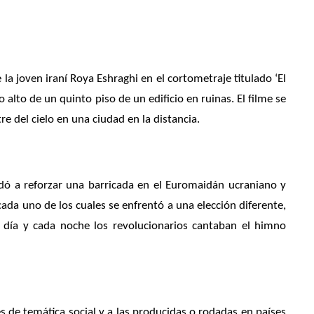
 la joven iraní Roya Eshraghi en el cortometraje titulado ‘El
alto de un quinto piso de un edificio en ruinas. El filme se
e del cielo en una ciudad en la distancia.
udó a reforzar una barricada en el Euromaidán ucraniano y
cada uno de los cuales se enfrentó a una elección diferente,
a día y cada noche los revolucionarios cantaban el himno
 de temática social y a las producidas o rodadas en países