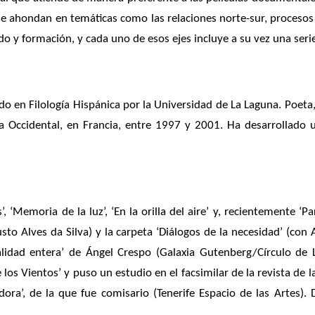
ue ahondan en temáticas como las relaciones norte-sur, procesos 
ado y formación, y cada uno de esos ejes incluye a su vez una seri
ado en Filología Hispánica por la Universidad de La Laguna. Poeta,
ña Occidental, en Francia, entre 1997 y 2001. Ha desarrollado 
, ‘Memoria de la luz’, ‘En la orilla del aire’ y, recientemente ‘P
sto Alves da Silva) y la carpeta ‘Diálogos de la necesidad’ (con
ealidad entera’ de Ángel Crespo (Galaxia Gutenberg/Círculo de 
de los Vientos’ y puso un estudio en el facsimilar de la revista d
ora’, de la que fue comisario (Tenerife Espacio de las Artes). D