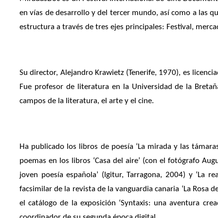
en vías de desarrollo y del tercer mundo, así como a las q
estructura a través de tres ejes principales: Festival, merc
Su director, Alejandro Krawietz (Tenerife, 1970), es licenci
Fue profesor de literatura en la Universidad de la Breta
campos de la literatura, el arte y el cine.
Ha publicado los libros de poesía ‘La mirada y las támaras’
poemas en los libros ‘Casa del aire’ (con el fotógrafo Augu
joven poesía española’ (Igitur, Tarragona, 2004) y ‘La r
facsimilar de la revista de la vanguardia canaria ‘La Rosa 
el catálogo de la exposición ‘Syntaxis: una aventura cread
coordinador de su segunda época digital.