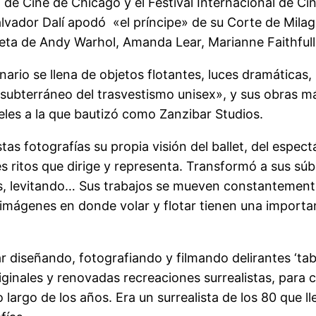
al de Cine de Chicago y el Festival Internacional de 
alvador Dalí apodó «el príncipe» de su Corte de Milagr
leta de Andy Warhol, Amanda Lear, Marianne Faithfull
nario se llena de objetos flotantes, luces dramáticas
o subterráneo del trasvestismo unisex», y sus obras 
eles a la que bautizó como Zanzibar Studios.
s fotografías su propia visión del ballet, del espectá
res ritos que dirige y representa. Transformó a sus sú
s, levitando… Sus trabajos se mueven constantemente
e imágenes en donde volar y flotar tienen una importan
 diseñando, fotografiando y filmando delirantes ‘tabl
ginales y renovadas recreaciones surrealistas, para c
argo de los años. Era un surrealista de los 80 que lle