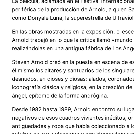
La película, aclamada en el Festival Internacion
periférica de la producción de Arnold, a quien S
como Donyale Luna, la superestrella de Ultravio
En las obras mostradas en la exposición, el esce
Arnold trabajó en lo que la crítica llamó «mund
realizándolas en una antigua fábrica de Los Áng
Steven Arnold creó en la puesta en escena de esta
él mismo los altares y santuarios de los singula
desnudos, en dioses y diosas: alados, coronado
iconografía clásica y religiosa, en la creación d
ángel, epítome de la forma andrógina.
Desde 1982 hasta 1989, Arnold encontró su lugar
negativos de esos cuadros vivientes inéditos, ori
antigüedades y ropa que había coleccionado a lo l