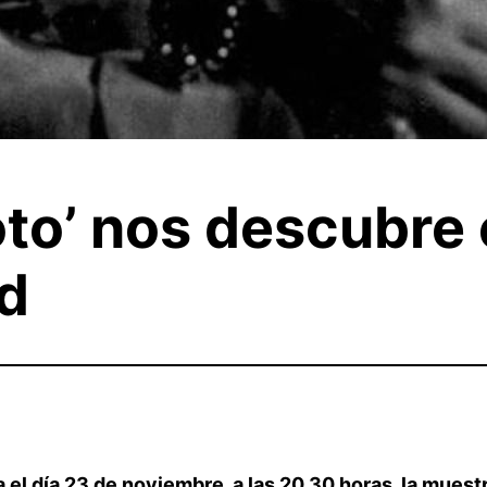
to’ nos descubre e
d
l día 23 de noviembre, a las 20.30 horas, la muestr