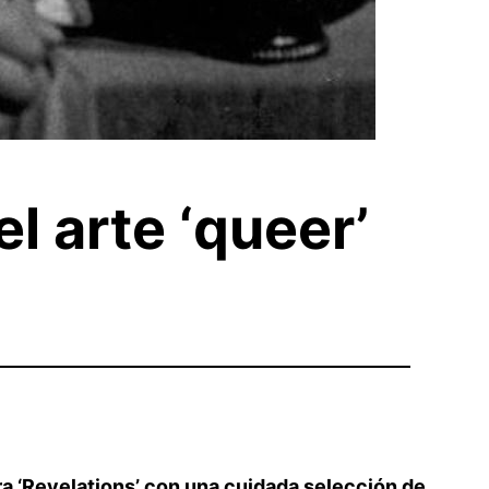
l arte ‘queer’
a ‘Revelations’ con una cuidada selección de