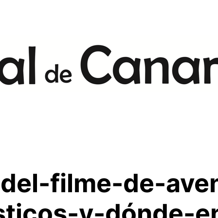
del-filme-de-ave
sticos-y-dónde-e